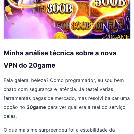
Minha análise técnica sobre a nova
VPN do 20game
Fala galera, beleza? Como programador, eu sou bem
chato com segurança e latência. Já testei várias
ferramentas pagas de mercado, mas resolvi baixar uma
opção no
20game
para ver qual era a real do serviço
deles.
O que mais me surpreendeu foi a estabilidade da