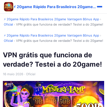
⚡ 20game Rápido Para Brasileiros 20game Vantagem Bônus App
⚡ 20game Rápido Para Brasileiros 20game Vantagem Bônus App
›
Oficial
›
VPN grátis que funciona de verdade? Testei a do 20game!
⚡ 20game Rápido Para Brasileiros 20game Vantagem Bônus App
›
Oficial
›
VPN grátis que funciona de verdade? Testei a do 20game!
VPN grátis que funciona de
verdade? Testei a do 20game!
16 maio 2026
· Oficial