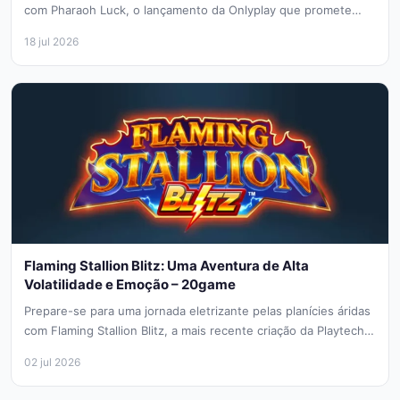
com Pharaoh Luck, o lançamento da Onlyplay que promete
transformar cada giro...
18 jul 2026
Flaming Stallion Blitz: Uma Aventura de Alta
Volatilidade e Emoção – 20game
Prepare-se para uma jornada eletrizante pelas planícies áridas
com Flaming Stallion Blitz, a mais recente criação da Playtech
que redefine...
02 jul 2026