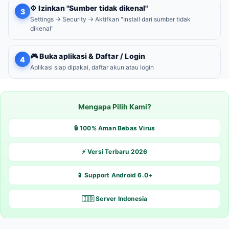
⚙️ Izinkan "Sumber tidak dikenal"
3
Settings → Security → Aktifkan "Install dari sumber tidak
dikenal"
🎮 Buka aplikasi & Daftar / Login
4
Aplikasi siap dipakai, daftar akun atau login
Mengapa Pilih Kami?
🔒 100% Aman Bebas Virus
⚡ Versi Terbaru 2026
📱 Support Android 6.0+
🇮🇩 Server Indonesia