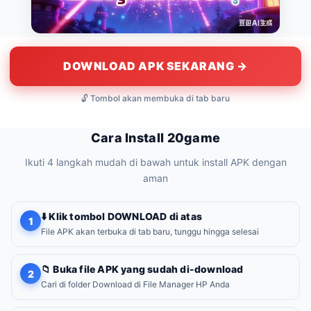
DOWNLOAD APK SEKARANG →
🔓 Tombol akan membuka di tab baru
Cara Install 20game
Ikuti 4 langkah mudah di bawah untuk install APK dengan
aman
⬇️ Klik tombol DOWNLOAD di atas
1
File APK akan terbuka di tab baru, tunggu hingga selesai
📁 Buka file APK yang sudah di-download
2
Cari di folder Download di File Manager HP Anda