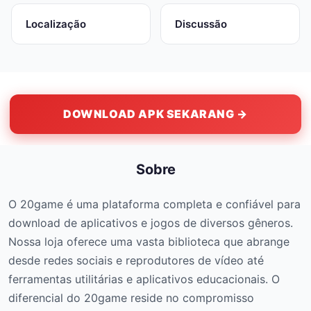
Localização
Discussão
DOWNLOAD APK SEKARANG →
Sobre
O 20game é uma plataforma completa e confiável para
download de aplicativos e jogos de diversos gêneros.
Nossa loja oferece uma vasta biblioteca que abrange
desde redes sociais e reprodutores de vídeo até
ferramentas utilitárias e aplicativos educacionais. O
diferencial do 20game reside no compromisso