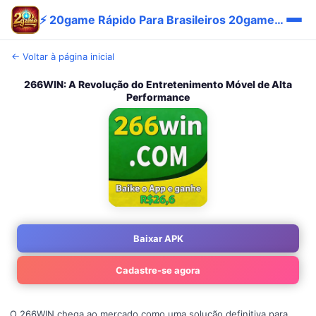
⚡ 20game Rápido Para Brasileiros 20game Vantagem Bônus App
← Voltar à página inicial
266WIN: A Revolução do Entretenimento Móvel de Alta
Performance
Baixar APK
Cadastre-se agora
O 266WIN chega ao mercado como uma solução definitiva para