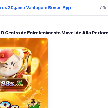
eiros 20game Vantagem Bônus App
Ofic
 O Centro de Entretenimento Móvel de Alta Perfo