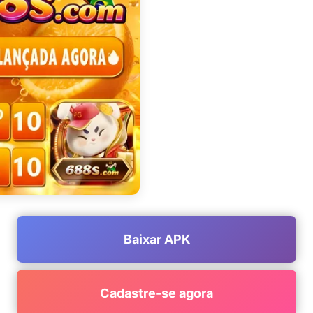
Baixar APK
Cadastre-se agora