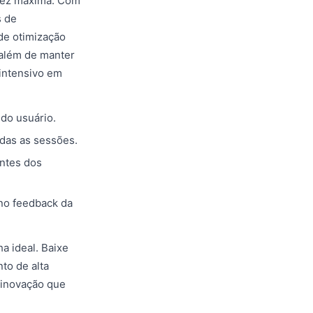
idez máxima. Com
s de
de otimização
além de manter
 intensivo em
do usuário.
das as sessões.
entes dos
no feedback da
a ideal. Baixe
to de alta
 inovação que