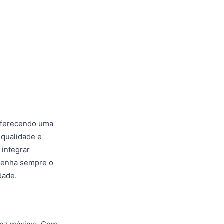
oferecendo uma
 qualidade e
 integrar
 tenha sempre o
dade.