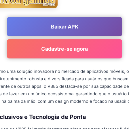
Baixar APK
Cadastre-se agora
mo uma solução inovadora no mercado de aplicativos móveis, 
tretenimento robusta e diversificada para usuários que buscam
erente de outros apps, o V885 destaca-se por sua capacidade de
s de lazer em um único ecossistema, garantindo que o usuário
 na palma da mão, com um design moderno e focado na usabili
clusivos e Tecnologia de Ponta