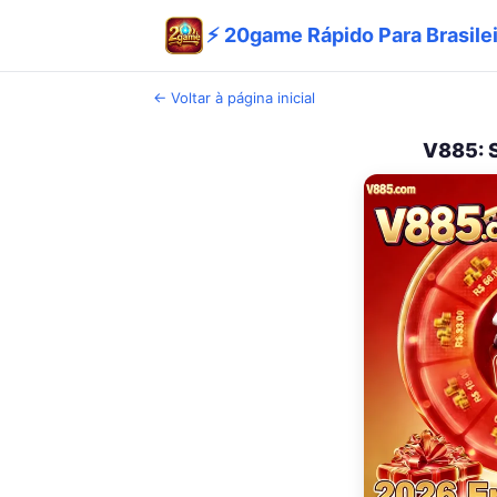
⚡ 20game Rápido Para Brasil
← Voltar à página inicial
V885: S