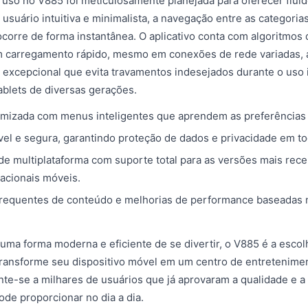
 uso no V885 foi meticulosamente planejada para oferecer flu
usuário intuitiva e minimalista, a navegação entre as categoria
corre de forma instantânea. O aplicativo conta com algoritmos 
 carregamento rápido, mesmo em conexões de rede variadas, 
 excepcional que evita travamentos indesejados durante o uso
blets de diversas gerações.
mizada com menus inteligentes que aprendem as preferências 
el e segura, garantindo proteção de dados e privacidade em to
de multiplataforma com suporte total para as versões mais rec
acionais móveis.
frequentes de conteúdo e melhorias de performance baseadas 
uma forma moderna e eficiente de se divertir, o V885 é a escolh
ransforme seu dispositivo móvel em um centro de entretenimen
te-se a milhares de usuários que já aprovaram a qualidade e a
de proporcionar no dia a dia.