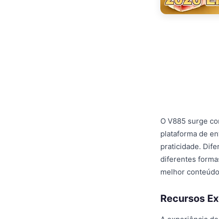
O V885 surge co
plataforma de en
praticidade. Dif
diferentes forma
melhor conteúdo
Recursos Ex